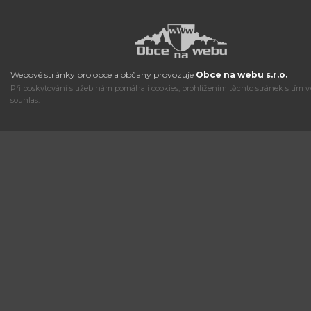
Webové stránky pro obce a občany provozuje
Obce na webu s.r.o.
Při poskytování služeb nám pomáhají cookies, prohlížením těchto stránek s tím v
souhlas.