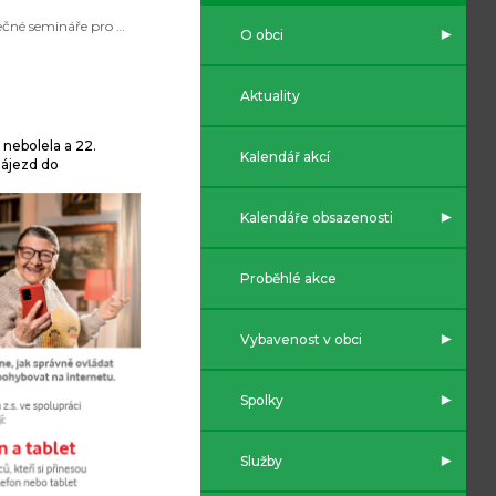
Užitečné semináře pro vás
O obci
Aktuality
 nebolela a 22.
Kalendář akcí
zájezd do
Kalendáře obsazenosti
Proběhlé akce
Vybavenost v obci
Spolky
Služby