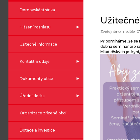
Domovská stránka
Užitečné
Hlášení rozhlasu
neděle, 0
Připomínáme, že se m
Užitečné informace
dubna seminář pro sen
Mladečských jeskyní
Kontaktní údaje
Dokumenty obce
Úřední deska
Organizace zřízené obcí
Dotace a investice