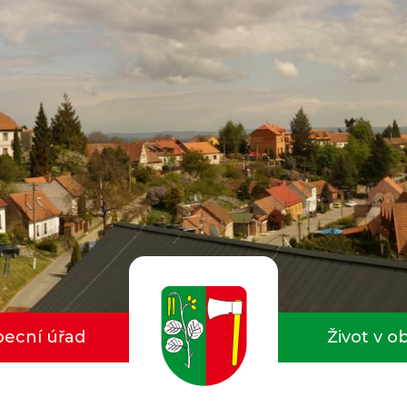
ecní úřad
Život v o