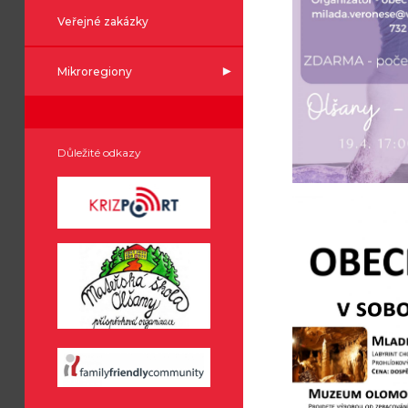
Veřejné zakázky
Mikroregiony
Důležité odkazy