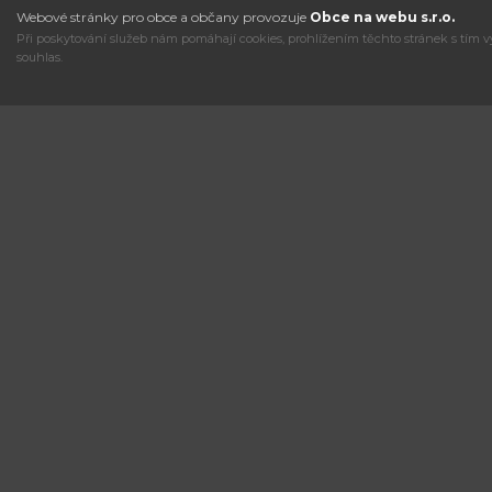
Webové stránky pro obce a občany provozuje
Obce na webu s.r.o.
Při poskytování služeb nám pomáhají cookies, prohlížením těchto stránek s tím v
souhlas.