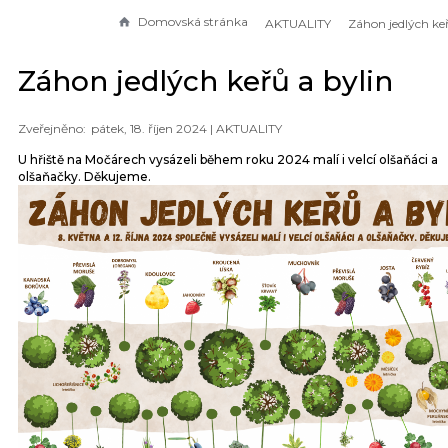
Domovská stránka
AKTUALITY
Záhon jedlých keřů a bylin
pátek, 18. říjen 2024 |
AKTUALITY
U hřiště na Močárech vysázeli během roku 2024 malí i velcí olšaňáci a
olšaňačky. Děkujeme.