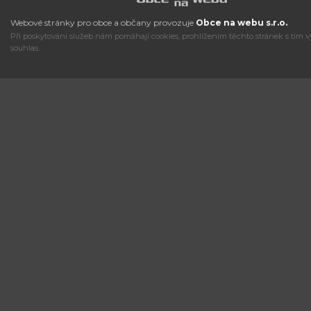
Webové stránky pro obce a občany provozuje
Obce na webu s.r.o.
Při poskytování služeb nám pomáhají cookies, prohlížením těchto stránek s tím v
souhlas.