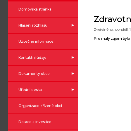
Domovská stránka
Zdravotn
Hlášení rozhlasu
pondělí, 1
Pro malý zájem bylo 
Užitečné informace
Kontaktní údaje
Dokumenty obce
Úřední deska
Organizace zřízené obcí
Dotace a investice