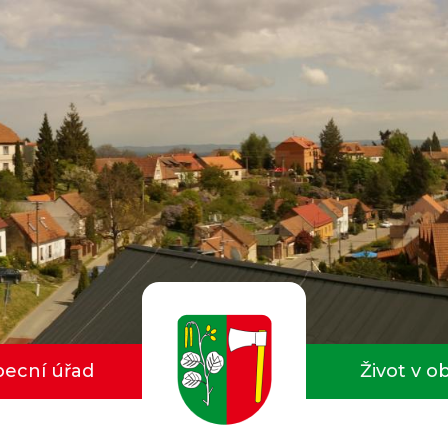
ecní úřad
Život v o