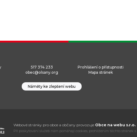
y
517 374 233
Prohlášení o přístupnosti
obec@olsany.org
Mapa stránek
Náměty ke zlepšení webu
Webové stránky pro obce a občany provozuje
Obce na webu s.r.o.
Při poskytování služeb nám pomáhají cookies, prohlížením těchto stránek s 