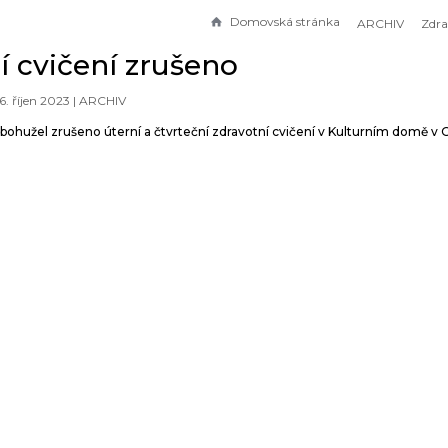
Domovská stránka
ARCHIV
í cvičení zrušeno
6. říjen 2023 |
ARCHIV
bohužel zrušeno úterní a čtvrteční zdravotní cvičení v Kulturním domě v 