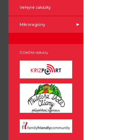
Veřejné zakázky
Mikroregiony
Důležité odkazy