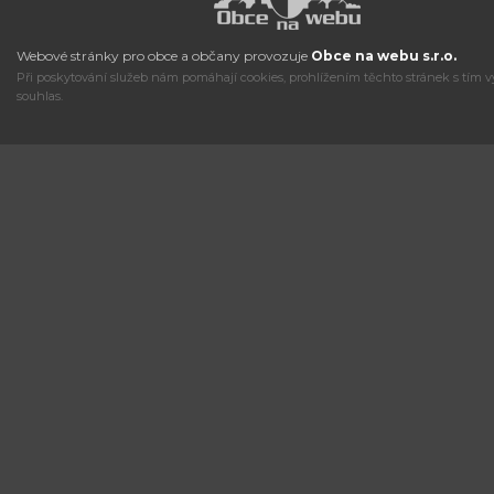
Webové stránky pro obce a občany provozuje
Obce na webu s.r.o.
Při poskytování služeb nám pomáhají cookies, prohlížením těchto stránek s tím v
souhlas.