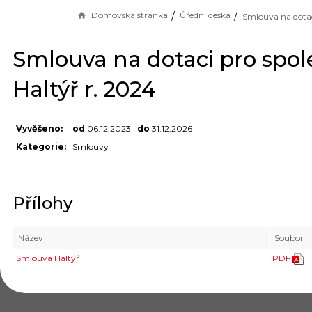
Domovská stránka
Úřední deska
Smlouva na dotaci pro spol
Haltýř r. 2024
Vyvěšeno:
od
06.12.2023
do
31.12.2026
Kategorie:
Smlouvy
Přílohy
Název
Soubor
Smlouva Haltýř
PDF