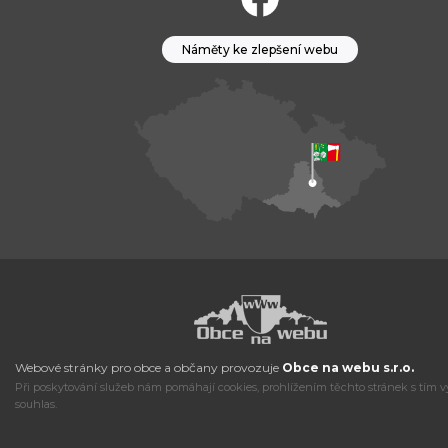
Náměty ke zlepšení webu
Webové stránky pro obce a občany provozuje
Obce na webu s.r.o.
Při poskytování služeb nám pomáhají cookies, prohlížením těchto stránek s tím v
souhlas.