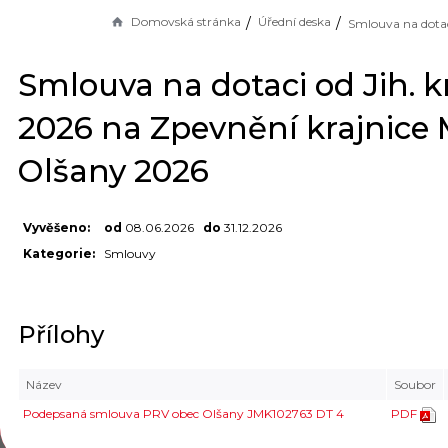
Domovská stránka
Úřední deska
Smlouva na dotaci od Jih. k
2026 na Zpevnění krajnice
Olšany 2026
Vyvěšeno:
od
08.06.2026
do
31.12.2026
Kategorie:
Smlouvy
Přílohy
Název
Soubor
Podepsaná smlouva PRV obec Olšany JMK102763 DT 4
PDF