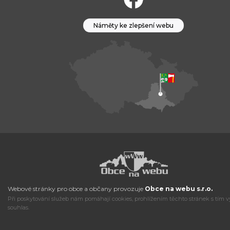
Náměty ke zlepšení webu
Webové stránky pro obce a občany provozuje
Obce na webu s.r.o.
Při poskytování služeb nám pomáhají cookies, prohlížením těchto stránek s tím v
souhlas.