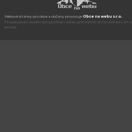
Webové stránky pro obce a občany provozuje
Obce na webu s.r.o.
Při poskytování služeb nám pomáhají cookies, prohlížením těchto stránek s tím v
souhlas.