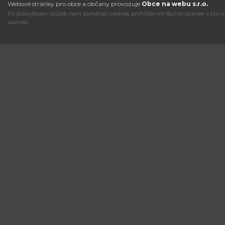
Webové stránky pro obce a občany provozuje
Obce na webu s.r.o.
Při poskytování služeb nám pomáhají cookies, prohlížením těchto stránek s tím v
souhlas.