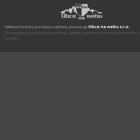
Webové stránky pro obce a občany provozuje
Obce na webu s.r.o.
Při poskytování služeb nám pomáhají cookies, prohlížením těchto stránek s tím v
souhlas.