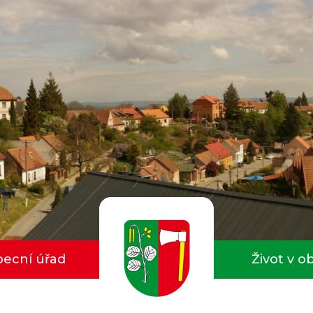
ecní úřad
Život v o