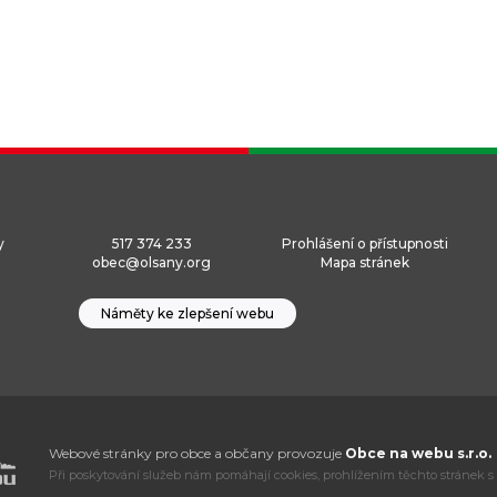
y
517 374 233
Prohlášení o přístupnosti
obec@olsany.org
Mapa stránek
Náměty ke zlepšení webu
Webové stránky pro obce a občany provozuje
Obce na webu s.r.o.
Při poskytování služeb nám pomáhají cookies, prohlížením těchto stránek s 