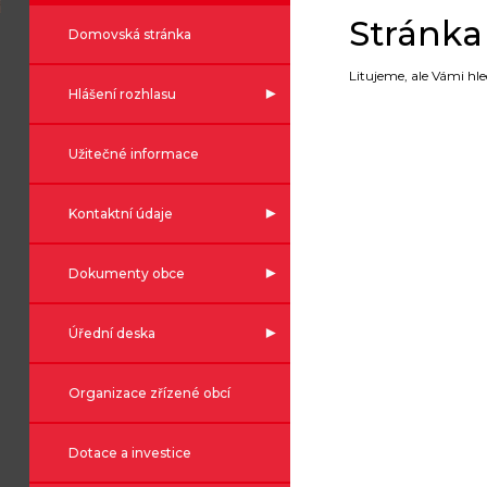
Stránka
Domovská stránka
Litujeme, ale Vámi hl
Hlášení rozhlasu
Užitečné informace
Kontaktní údaje
Dokumenty obce
Úřední deska
Organizace zřízené obcí
Dotace a investice