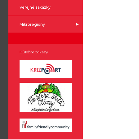
Veřejné zakázky
Mikroregiony
Důležité odkazy