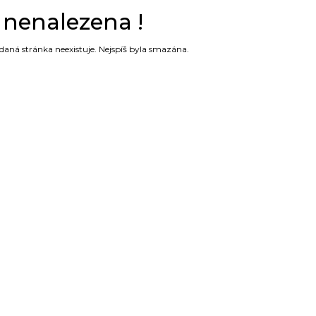
 nenalezena !
edaná stránka neexistuje. Nejspíš byla smazána.