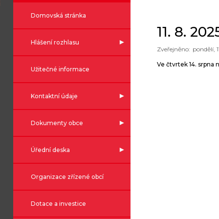
Domovská stránka
11. 8. 20
Hlášení rozhlasu
pondělí, 
Ve čtvrtek 14. srpna
Užitečné informace
Kontaktní údaje
Dokumenty obce
Úřední deska
Organizace zřízené obcí
Dotace a investice