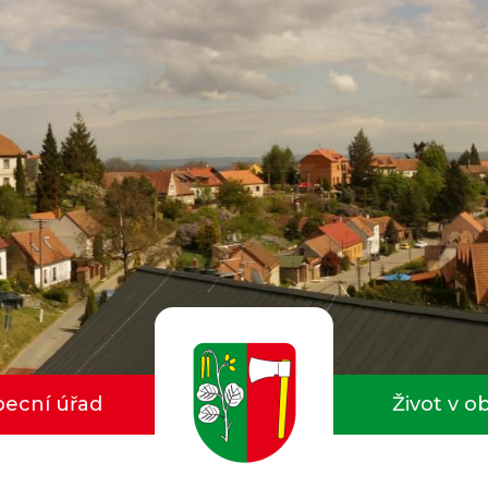
ecní úřad
Život v o