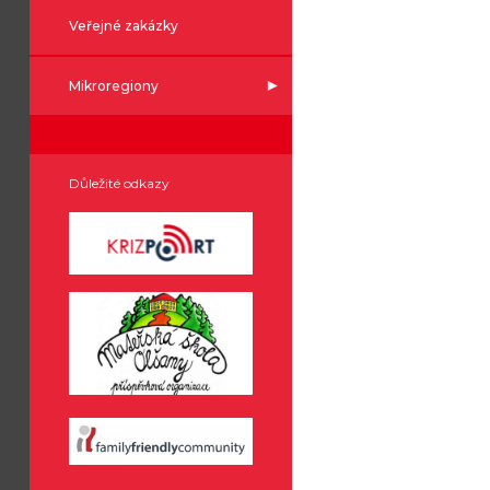
Veřejné zakázky
Mikroregiony
Důležité odkazy