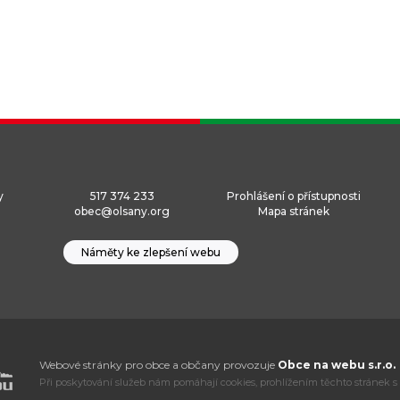
y
517 374 233
Prohlášení o přístupnosti
obec@olsany.org
Mapa stránek
Náměty ke zlepšení webu
Webové stránky pro obce a občany provozuje
Obce na webu s.r.o.
Při poskytování služeb nám pomáhají cookies, prohlížením těchto stránek s 