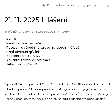
Domovská stránka
ARCHIV
21. 11. 2025
21. 11. 2025 Hlášení
pátek, 21. listopad 2025 |
ARCHIV
- Paměť
- Karetní a deskový večer
- Posezení u vánočního cukroví na obecním úřadě
- Před adventní zpívání
- Zdobení perníčků v KD
- Adventní zpívání v První skale
- Setkání seniorů v KD
V pondělí 24. listopadu od 17 do 18:30 hodin v KD v Olšanech se bude kona
„Hrátky s pamětí“ Trénink paměti prakticky pro všechny generace s lekto
kolektivního tréninku a tréninku paměti s Monikou Čermákovou. Vstup je
S sebou psací potřeby, brýle a dobrou náladu. Srdečně zve obec Olšany.
----------