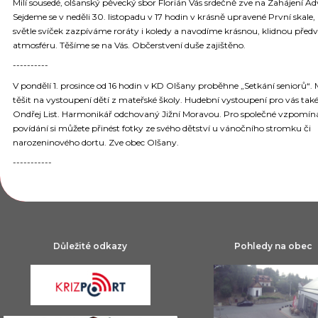
Milí sousedé, olšanský pěvecký sbor Florián Vás srdečně zve na Zahájení A
Sejdeme se v neděli 30. listopadu v 17 hodin v krásně upravené První skale, 
světle svíček zazpíváme roráty i koledy a navodíme krásnou, klidnou před
atmosféru. Těšíme se na Vás. Občerstvení duše zajištěno.
----------
V pondělí 1. prosince od 16 hodin v KD Olšany proběhne „Setkání seniorů“. 
těšit na vystoupení dětí z mateřské školy. Hudební vystoupení pro vás tak
Ondřej List. Harmonikář odchovaný Jižní Moravou. Pro společné vzpomín
povídání si můžete přinést fotky ze svého dětství u vánočního stromku či
narozeninového dortu. Zve obec Olšany.
-----------
Důležité odkazy
Pohledy na obec