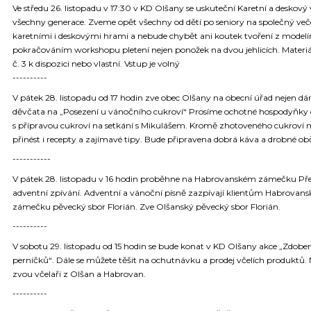
Ve středu 26. listopadu v 17:30 v KD Olšany se uskuteční Karetní a deskový
všechny generace. Zveme opět všechny od dětí po seniory na společný več
karetními i deskovými hrami a nebude chybět ani koutek tvoření z modelí
pokračováním workshopu pletení nejen ponožek na dvou jehlicích. Materiál 
č. 3 k dispozici nebo vlastní. Vstup je volný
----------
V pátek 28. listopadu od 17 hodin zve obec Olšany na obecní úřad nejen d
děvčata na „Posezení u vánočního cukroví“ Prosíme ochotné hospodyňky
s přípravou cukroví na setkání s Mikulášem. Kromě zhotoveného cukroví
přinést i recepty a zajímavé tipy. Bude připravena dobrá káva a drobné obč
-----------
V pátek 28. listopadu v 16 hodin proběhne na Habrovanském zámečku Př
adventní zpívání. Adventní a vánoční písně zazpívají klientům Habrovan
zámečku pěvecký sbor Florián. Zve Olšanský pěvecký sbor Florián.
----------
V sobotu 29. listopadu od 15 hodin se bude konat v KD Olšany akce „Zdobe
perníčků“. Dále se můžete těšit na ochutnávku a prodej včelích produktů. 
zvou včelaři z Olšan a Habrovan.
----------