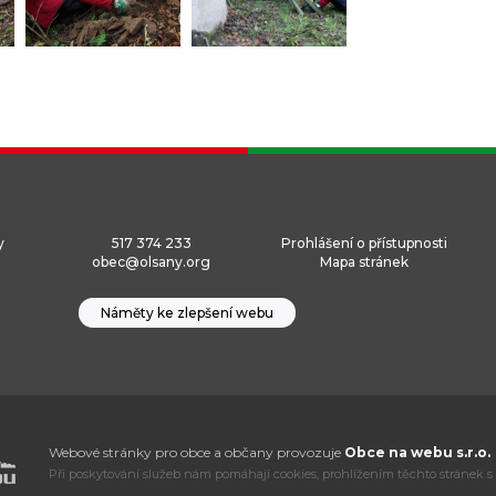
y
517 374 233
Prohlášení o přístupnosti
obec@olsany.org
Mapa stránek
Náměty ke zlepšení webu
Webové stránky pro obce a občany provozuje
Obce na webu s.r.o.
Při poskytování služeb nám pomáhají cookies, prohlížením těchto stránek s 