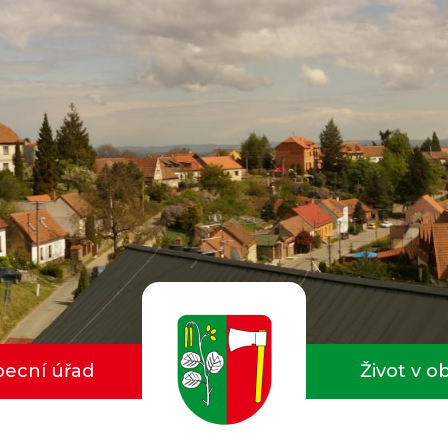
ecní úřad
Život v o