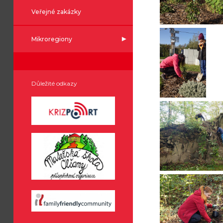
Veřejné zakázky
Mikroregiony
Důležité odkazy