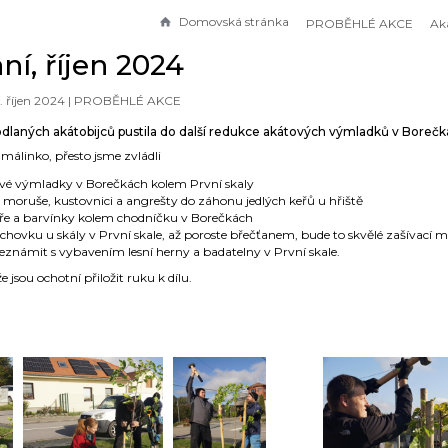
Domovská stránka
PROBĚHLÉ AKCE
Aká
ní, říjen 2024
. říjen 2024 |
PROBĚHLÉ AKCE
hodlaných akátobijců pustila do další redukce akátových výmladků v Borečk
málinko, přesto jsme zvládli
vé výmladky v Borečkách kolem První skaly
é moruše, kustovnici a angrešty do záhonu jedlých keřů u hřiště
keře a barvínky kolem chodníčku v Borečkách
chovku u skály v První skale, až poroste břečťanem, bude to skvělé zašívací m
seznámit s vybavením lesní herny a badatelny v První skale.
e jsou ochotní přiložit ruku k dílu.