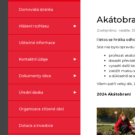
Domovská stránka
Akátobra
Hlášení rozhlasu
neděle, 13
I letos se hrstka od
Užitečné informace
Sice nás bylo opravdu 
prořezat akáto
Kontaktní údaje
dosadit převisl
vysadit další 
založit malou s
a důkladně se 
Dokumenty obce
Všem patří velký dík, ž
Úřední deska
2024 Akátobraní
Organizace zřízené obcí
Dotace a investice