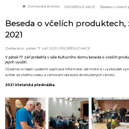
Domovská stránka
PROBĚHLÉ AKCE
Beseda o včelích produktech, 
2021
pátek, 17. září 2021 |
PROBĚHLÉ AKCE
V pátek 17. září proběhla v sále Kulturního domu beseda o včelích prod
jejich využití.
Účastnici si nejen vyslechli zajímavé informace, ale mohli si i vyzkoušet vý
svíček ze včelího vosku a rámování obrázků do stlučených rámků.
2021 Včelařská přednáška