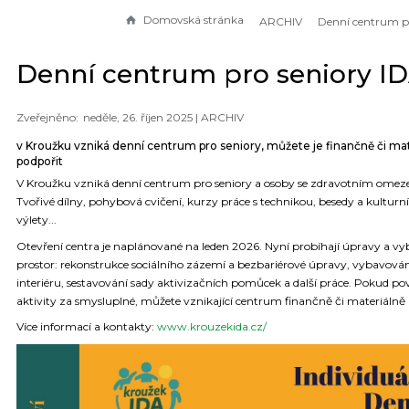
Domovská stránka
ARCHIV
Denní centrum pro seniory I
neděle, 26. říjen 2025 |
ARCHIV
v Kroužku vzniká denní centrum pro seniory, můžete je finančně či ma
podpořit
V Kroužku vzniká denní centrum pro seniory a osoby se zdravotním omez
Tvořivé dílny, pohybová cvičení, kurzy práce s technikou, besedy a kulturní
výlety...
Otevření centra je naplánované na leden 2026. Nyní probíhají úpravy a v
prostor: rekonstrukce sociálního zázemí a bezbariérové úpravy, vybavová
interiéru, sestavování sady aktivizačních pomůcek a další práce. Pokud po
aktivity za smysluplné, můžete vznikající centrum finančně či materiálně 
Více informací a kontakty:
www.krouzekida.cz/