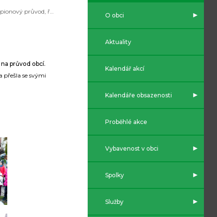
Lampionový průvod, říjen 2021
O obci
Aktuality
 na průvod obcí.
Kalendář akcí
a přešla se svými
Kalendáře obsazenosti
Proběhlé akce
Vybavenost v obci
Spolky
Služby