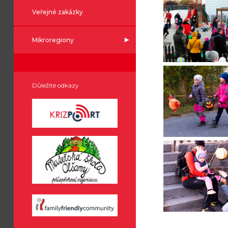
Veřejné zakázky
Mikroregiony
Důležité odkazy