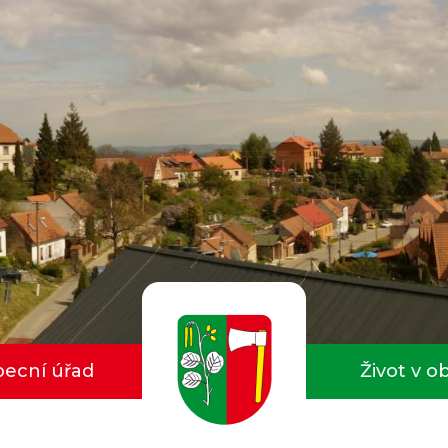
ecní úřad
Život v o