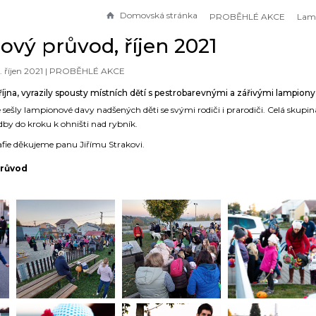
Domovská stránka
PROBĚHLÉ AKCE
vý průvod, říjen 2021
. říjen 2021 |
PROBĚHLÉ AKCE
října, vyrazily spousty místních dětí s pestrobarevnými a zářivými lampiony
 sešly lampionové davy nadšených děti se svými rodiči i prarodiči. Celá skupin
by do kroku k ohništi nad rybník.
fie děkujeme panu Jiřímu Strakovi.
průvod