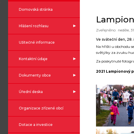
Domovská stránka
Lampiono
Hlášení rozhlasu
neděle, 31
Ve sváteční den, 28. 
Užitečné informace
Na hřišti u obchodu se
světýlky za zvuku hud
Kontaktní údaje
Za poskytnuté fotogra
2021 Lampionový 
Dokumenty obce
Úřední deska
Organizace zřízené obcí
Dotace a investice