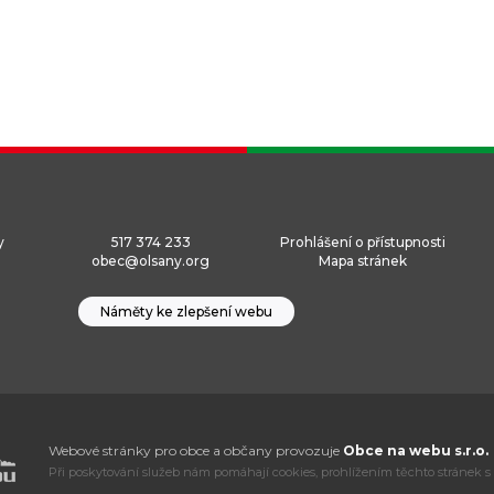
y
517 374 233
Prohlášení o přístupnosti
obec@olsany.org
Mapa stránek
Náměty ke zlepšení webu
Webové stránky pro obce a občany provozuje
Obce na webu s.r.o.
Při poskytování služeb nám pomáhají cookies, prohlížením těchto stránek s 