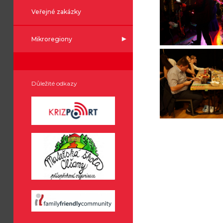
Veřejné zakázky
Mikroregiony
Důležité odkazy