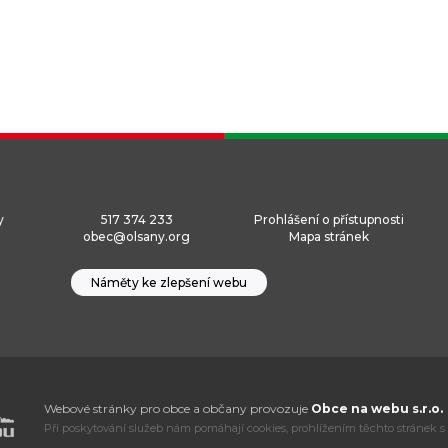
y
517 374 233
Prohlášení o přístupnosti
obec@olsany.org
Mapa stránek
Náměty ke zlepšení webu
Webové stránky pro obce a občany provozuje
Obce na webu s.r.o.
Při poskytování služeb nám pomáhají cookies, prohlížením těchto stránek s 