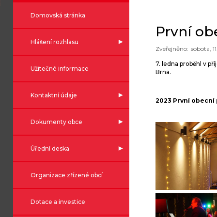
Domovská stránka
První ob
Hlášení rozhlasu
sobota, 1
7. ledna proběhl v p
Užitečné informace
Brna.
Kontaktní údaje
2023 První obecní 
Dokumenty obce
Úřední deska
Organizace zřízené obcí
Dotace a investice