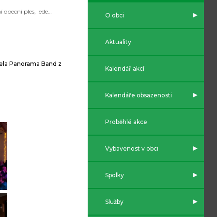
První obecní ples, leden 2023
O obci
Aktuality
apela Panorama Band z
Kalendář akcí
Kalendáře obsazenosti
Proběhlé akce
Vybavenost v obci
Spolky
Služby