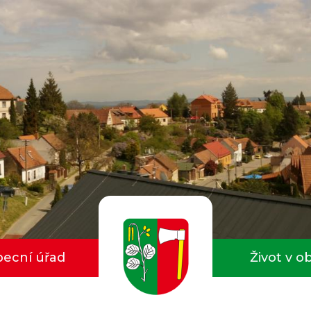
ecní úřad
Život v o