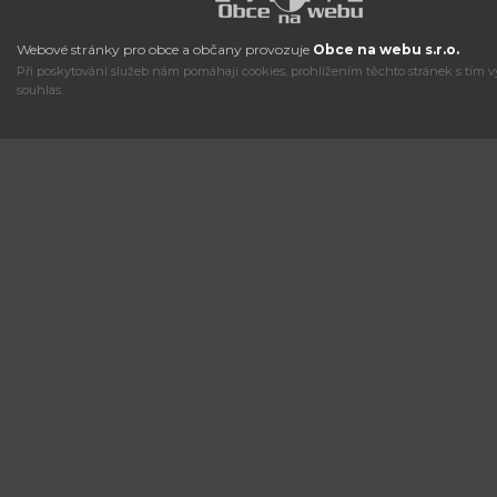
Webové stránky pro obce a občany provozuje
Obce na webu s.r.o.
Při poskytování služeb nám pomáhají cookies, prohlížením těchto stránek s tím v
souhlas.