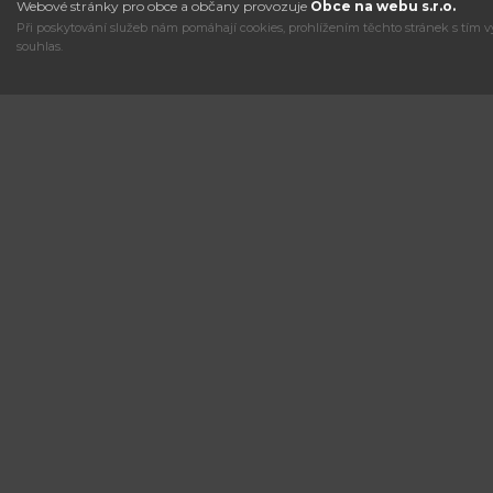
Webové stránky pro obce a občany provozuje
Obce na webu s.r.o.
Při poskytování služeb nám pomáhají cookies, prohlížením těchto stránek s tím v
souhlas.