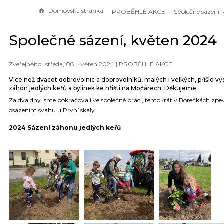
Domovská stránka
PROBĚHLÉ AKCE
Společné sázení, květen 2024
středa, 08. květen 2024 |
PROBĚHLÉ AKCE
Více než dvacet dobrovolnic a dobrovolníků, malých i velkých, přišlo vy
záhon jedlých keřů a bylinek ke hřišti na Močárech. Děkujeme.
Za dva dny jsme pokračovali ve společné práci, tentokrát v Borečkách zp
osázením svahu u První skaly.
2024 Sázení záhonu jedlých keřů