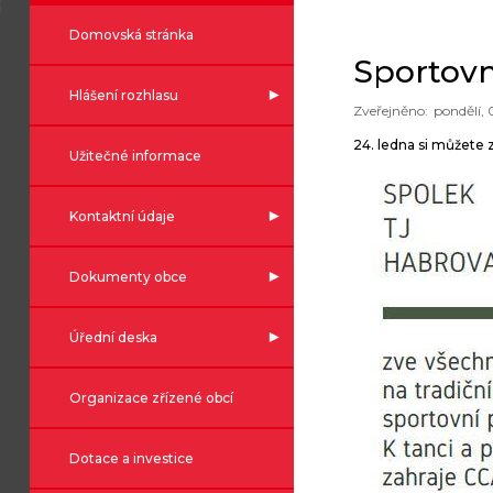
Domovská stránka
Sportovn
Hlášení rozhlasu
pondělí, 
24. ledna si můžete 
Užitečné informace
Kontaktní údaje
Dokumenty obce
Úřední deska
Organizace zřízené obcí
Dotace a investice