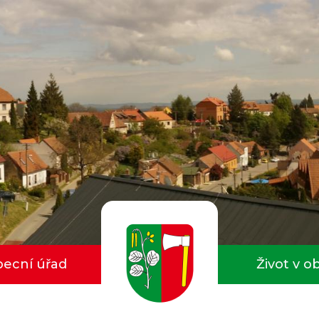
ecní úřad
Život v o