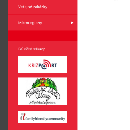
Veřejné zakázky
Mikroregiony
Důležité odkazy