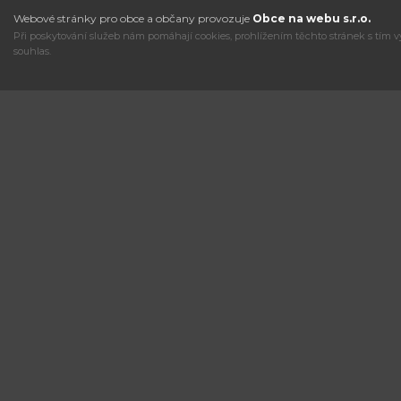
Webové stránky pro obce a občany provozuje
Obce na webu s.r.o.
Při poskytování služeb nám pomáhají cookies, prohlížením těchto stránek s tím v
souhlas.