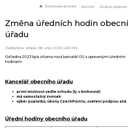
Domovská stránka
ARCHIV
Změna úředních hodin obecn
úřadu
středa, 08. únor 2023 |
ARCHIV
Od ledna 2023 byla zřízena nová kancelář OÚ s upravenými úředními
hodinami.
Kancelář obecního úřadu
první místnost vedle vchodu (tj. v knihovně)
má samostatný zvonek
výběr poplatků, úkony CzechPointu, ověření podpisu atd.
Úřední hodiny obecního úřadu