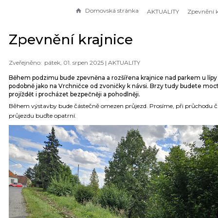
Domovská stránka
AKTUALITY
Zpevnění k
Zpevnění krajnice
pátek, 01. srpen 2025 |
AKTUALITY
Během podzimu bude zpevněna a rozšířena krajnice nad parkem u lípy
podobně jako na Vrchničce od zvoničky k návsi. Brzy tudy budete moc
projíždět i procházet bezpečněji a pohodlněji.
Během výstavby bude částečně omezen průjezd. Prosíme, při průchodu č
průjezdu buďte opatrní.