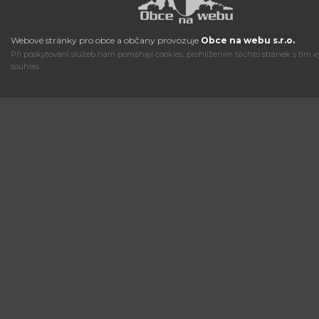
Webové stránky pro obce a občany provozuje
Obce na webu s.r.o.
Při poskytování služeb nám pomáhají cookies, prohlížením těchto stránek s tím v
souhlas.