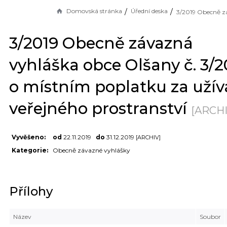
Domovská stránka
Úřední deska
3/2019 Obecně závazná
vyhláška obce Olšany č. 3/2
o místním poplatku za užív
veřejného prostranství
[ARCHI
Vyvěšeno:
od
22.11.2019
do
31.12.2019
[ARCHIV]
Kategorie:
Obecně závazné vyhlášky
Přílohy
Název
Soubor