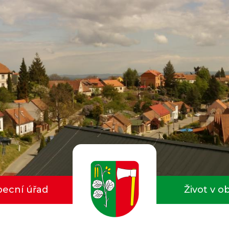
ecní úřad
Život v o