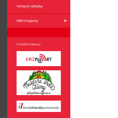
Veřejné zakázky
Mikroregiony
Důležité odkazy