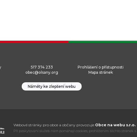
y
517 374 233
Prohlášení o přístupnosti
obec@olsany.org
Mapa stránek
Náměty ke zlepšení webu
Webové stránky pro obce a občany provozuje
Obce na webu s.r.o.
Při poskytování služeb nám pomáhají cookies, prohlížením těchto stránek s 