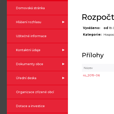
Domovská stránka
Rozpočt
Hlášení rozhlasu
Vyvěšeno:
od
18.
Kategorie:
Hospod
Užitečné informace
Kontaktní údaje
Přílohy
Dokumenty obce
Název
ro_2019-06
Úřední deska
Organizace zřízené obcí
Dotace a investice