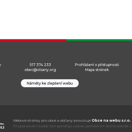
y
517 374 233
Prohlášení o přístupnosti
obec@olsany.org
Mapa stránek
Náměty ke zlepšení webu
Webové stránky pro obce a občany provozuje
Obce na webu s.r.o.
Při poskytování služeb nám pomáhají cookies, prohlížením těchto stránek s 