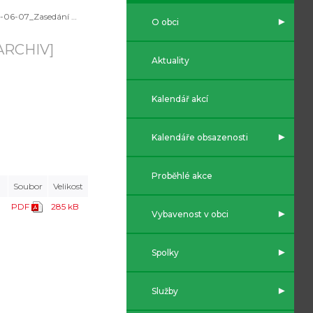
2021-06-07_Zasedání zastupitelstva
O obci
ARCHIV]
Aktuality
Kalendář akcí
Kalendáře obsazenosti
Proběhlé akce
Soubor
Velikost
PDF
285 kB
Vybavenost v obci
Spolky
Služby