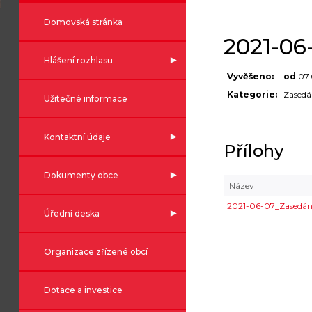
Domovská stránka
2021-06
Hlášení rozhlasu
Vyvěšeno:
od
07.
Kategorie:
Zasedá
Užitečné informace
Kontaktní údaje
Přílohy
Dokumenty obce
Název
2021-06-07_Zasedání
Úřední deska
Organizace zřízené obcí
Dotace a investice