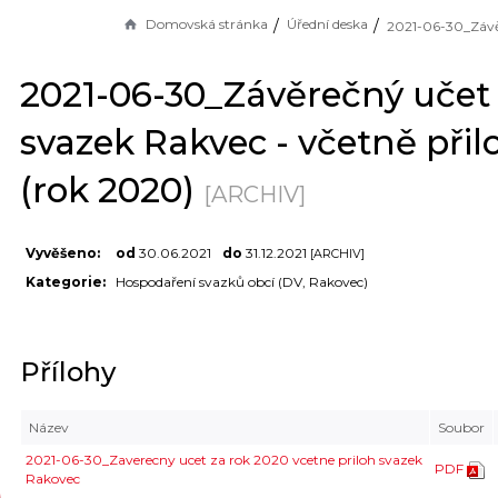
Domovská stránka
Úřední deska
2021-06-30_Závěrečný učet
svazek Rakvec - včetně přil
(rok 2020)
[ARCHIV]
Vyvěšeno:
od
30.06.2021
do
31.12.2021
[ARCHIV]
Kategorie:
Hospodaření svazků obcí (DV, Rakovec)
Přílohy
Název
Soubor
2021-06-30_Zaverecny ucet za rok 2020 vcetne priloh svazek
PDF
Rakovec