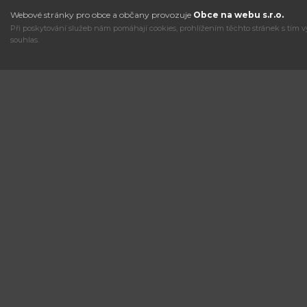
Webové stránky pro obce a občany provozuje
Obce na webu s.r.o.
Při poskytování služeb nám pomáhají cookies, prohlížením těchto stránek s tím v
souhlas.