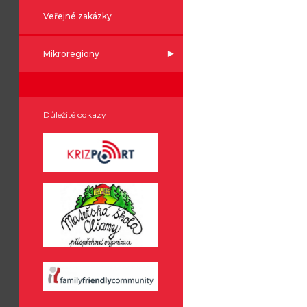
Veřejné zakázky
Mikroregiony
Důležité odkazy