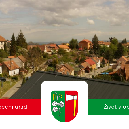
ecní úřad
Život v o