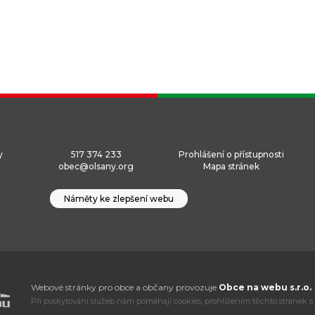
y
517 374 233
Prohlášení o přístupnosti
obec@olsany.org
Mapa stránek
Náměty ke zlepšení webu
Webové stránky pro obce a občany provozuje
Obce na webu s.r.o.
Při poskytování služeb nám pomáhají cookies, prohlížením těchto stránek s 