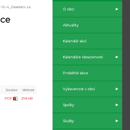
2021-10-4_Zasedání zastupitelstva obce
O obci
bce
Aktuality
Kalendář akcí
Kalendáře obsazenosti
Proběhlé akce
Vybavenost v obci
Soubor
Velikost
PDF
296 kB
Spolky
Služby