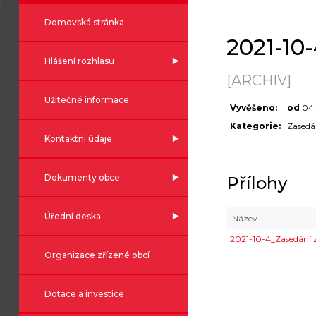
Domovská stránka
2021-10
Hlášení rozhlasu
[ARCHIV]
Užitečné informace
Vyvěšeno:
od
04.
Kategorie:
Zasedá
Kontaktní údaje
Dokumenty obce
Přílohy
Úřední deska
Název
2021-10-4_Zasedání z
Organizace zřízené obcí
Dotace a investice