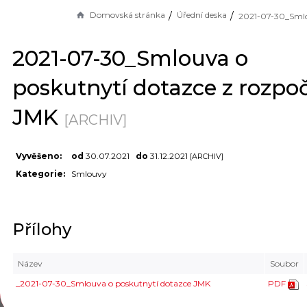
Domovská stránka
Úřední deska
2021-07-30_Smlouva o
poskutnytí dotazce z rozpo
JMK
[ARCHIV]
Vyvěšeno:
od
30.07.2021
do
31.12.2021
[ARCHIV]
Kategorie:
Smlouvy
Přílohy
Název
Soubor
_2021-07-30_Smlouva o poskutnytí dotazce JMK
PDF