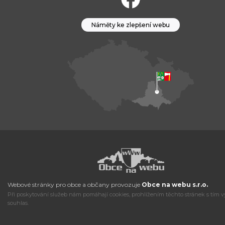
Náměty ke zlepšení webu
Webové stránky pro obce a občany provozuje
Obce na webu s.r.o.
Při poskytování služeb nám pomáhají cookies, prohlížením těchto stránek s tím v
souhlas.