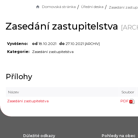
Domovská stránka
Úřední deska
Zasedání zastupi
Zasedání zastupitelstva
[ARC
Vyvěšeno:
od
18.10.2021
do
27.10.2021
[ARCHIV]
Kategorie:
Zasedání zastupitelstva
Přílohy
Název
Soubor
Zasedání zastupitelstva
PDF
Důležité odkazy
Pohledy na obec