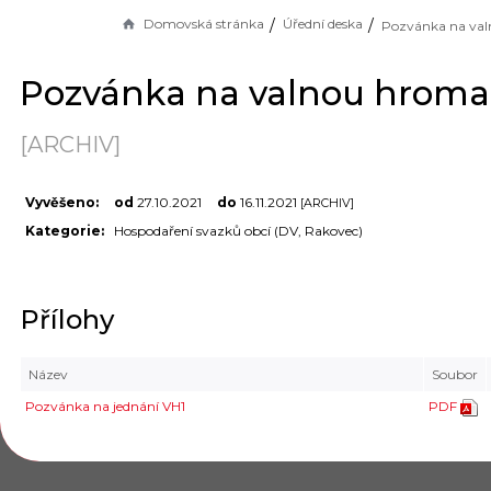
Domovská stránka
Úřední deska
Pozvánka na valnou hrom
[ARCHIV]
Vyvěšeno:
od
27.10.2021
do
16.11.2021
[ARCHIV]
Kategorie:
Hospodaření svazků obcí (DV, Rakovec)
Přílohy
Název
Soubor
Pozvánka na jednání VH1
PDF