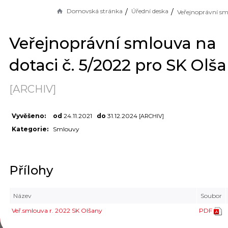
Domovská stránka
Úřední deska
Veřejnoprávní smlouva na
dotaci č. 5/2022 pro SK Olš
[ARCHIV]
Vyvěšeno:
od
24.11.2021
do
31.12.2024
[ARCHIV]
Kategorie:
Smlouvy
Přílohy
Název
Soubor
Veř.smlouva r. 2022 SK Olšany
PDF