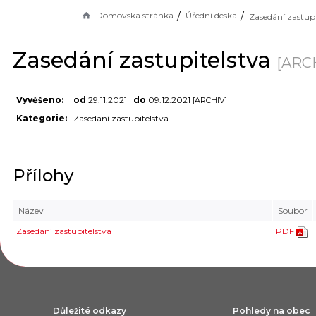
Domovská stránka
Úřední deska
Zasedání zastupi
Zasedání zastupitelstva
[ARC
Vyvěšeno:
od
29.11.2021
do
09.12.2021
[ARCHIV]
Kategorie:
Zasedání zastupitelstva
Přílohy
Název
Soubor
Zasedání zastupitelstva
PDF
Důležité odkazy
Pohledy na obec