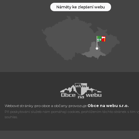
Náměty ke zlepšení webu
Webové stránky pro obce a občany provozuje
Obce na webu s.r.o.
Při poskytování služeb nám pomáhají cookies, prohlížením těchto stránek s tím v
souhlas.