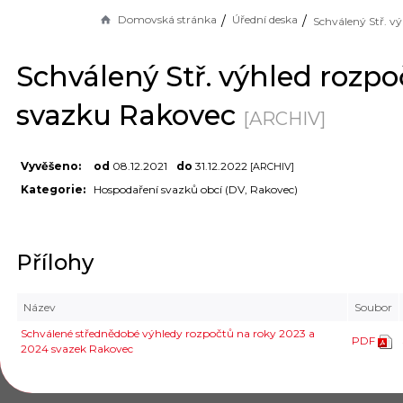
Domovská stránka
Úřední deska
Schválený Stř. výhled rozpo
svazku Rakovec
[ARCHIV]
Vyvěšeno:
od
08.12.2021
do
31.12.2022
[ARCHIV]
Kategorie:
Hospodaření svazků obcí (DV, Rakovec)
Přílohy
Název
Soubor
Schválené střednědobé výhledy rozpočtů na roky 2023 a
PDF
2024 svazek Rakovec