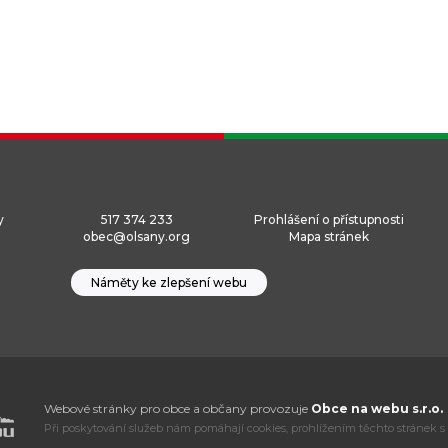
y
517 374 233
Prohlášení o přístupnosti
obec@olsany.org
Mapa stránek
Náměty ke zlepšení webu
Webové stránky pro obce a občany provozuje
Obce na webu s.r.o.
Při poskytování služeb nám pomáhají cookies, prohlížením těchto stránek s 