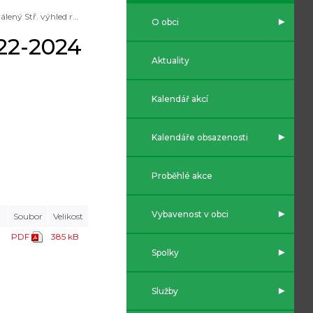
Schválený Stř. výhled rozp. obce r. 2022-2024
O obci
022-2024
Aktuality
Kalendář akcí
Kalendáře obsazenosti
Proběhlé akce
Vybavenost v obci
Soubor
Velikost
PDF
385 kB
Spolky
Služby