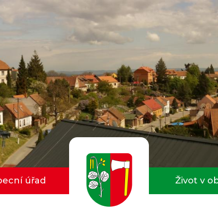
ecní úřad
Život v o