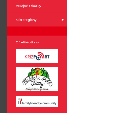
Veřejné zakázky
Mikroregiony
Důležité odkazy