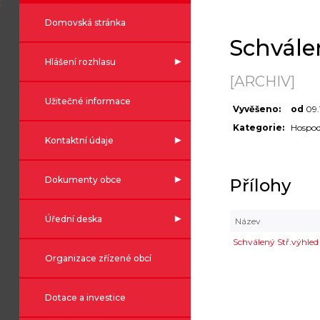
Domovská stránka
Schválen
Hlášení rozhlasu
[ARCHIV]
Užitečné informace
Vyvěšeno:
od
09.
Kategorie:
Hospod
Kontaktní údaje
Dokumenty obce
Přílohy
Úřední deska
Název
Schválený Stř.výhled
Organizace zřízené obcí
Dotace a investice