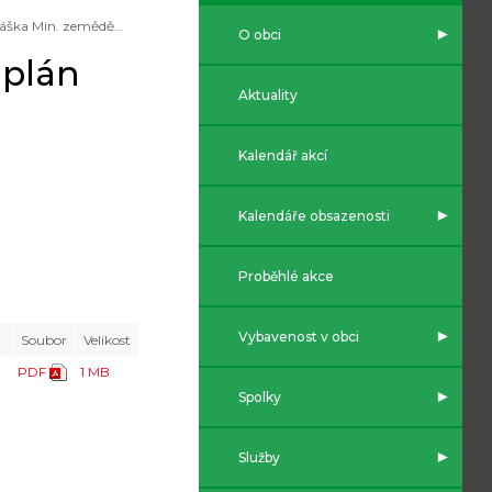
Vyhláška Min. zemědělství - Národní plán povodí Dunaje
O obci
 plán
Aktuality
Kalendář akcí
Kalendáře obsazenosti
Proběhlé akce
Vybavenost v obci
Soubor
Velikost
PDF
1 MB
Spolky
Služby