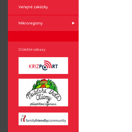
Veřejné zakázky
Mikroregiony
Důležité odkazy