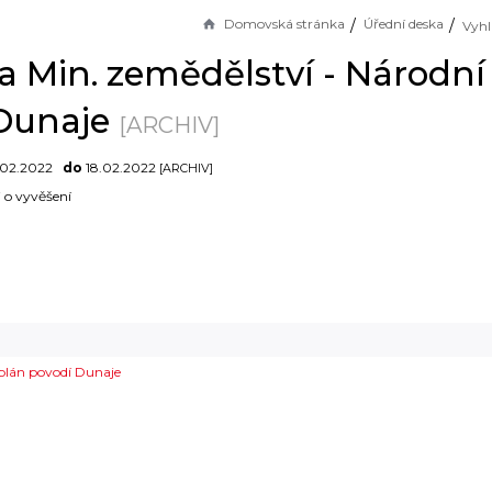
Domovská stránka
Úřední deska
a Min. zemědělství - Národní
Dunaje
[ARCHIV]
.02.2022
do
18.02.2022
[ARCHIV]
i o vyvěšení
 plán povodí Dunaje