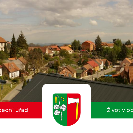
ecní úřad
Život v o