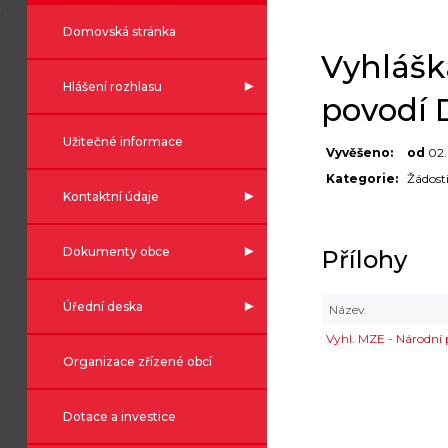
Domovská stránka
Vyhlášk
Hlášení rozhlasu
povodí 
Užitečné informace
Vyvěšeno:
od
02
Kategorie:
Žádost
Kontaktní údaje
Dokumenty obce
Přílohy
Úřední deska
Název
Vyhl. MZE - Národní
Organizace zřízené obcí
Dotace a investice