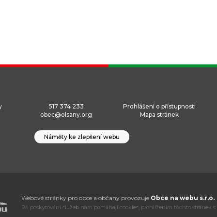
y
517 374 233
Prohlášení o přístupnosti
obec@olsany.org
Mapa stránek
Náměty ke zlepšení webu
Webové stránky pro obce a občany provozuje
Obce na webu s.r.o.
Při poskytování služeb nám pomáhají cookies, prohlížením těchto stránek s 