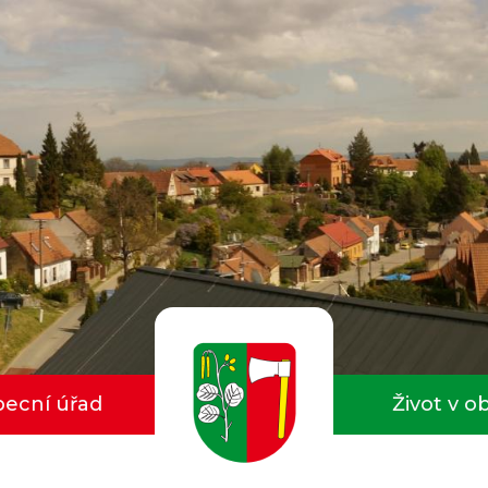
ecní úřad
Život v o