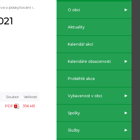
Zpráva o poskytování informací v r. 2021
O obci
021
Aktuality
Kalendář akcí
Kalendáře obsazenosti
Proběhlé akce
Vybavenost v obci
Soubor
Velikost
PDF
356 kB
Spolky
Služby