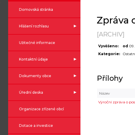
Domovská stránka
Zpráva o
Hlášení rozhlasu
[ARCHIV]
Užitečné informace
Vyvěšeno:
od
09
Kategorie:
Ostatn
Kontaktní údaje
Dokumenty obce
Přílohy
Úřední deska
Název
Výroční zpráva o posk
Organizace zřízené obcí
Dotace a investice