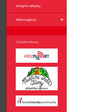
Veřejné zakázky
Mikroregiony
Důležité odkazy