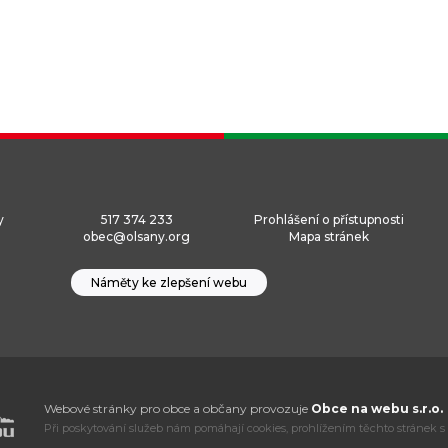
y
517 374 233
Prohlášení o přístupnosti
obec@olsany.org
Mapa stránek
Náměty ke zlepšení webu
Webové stránky pro obce a občany provozuje
Obce na webu s.r.o.
Při poskytování služeb nám pomáhají cookies, prohlížením těchto stránek s 