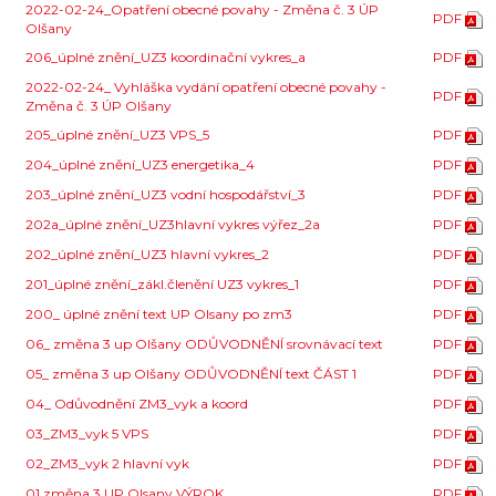
2022-02-24_Opatření obecné povahy - Změna č. 3 ÚP
PDF
Olšany
206_úplné znění_UZ3 koordinační vykres_a
PDF
2022-02-24_ Vyhláška vydání opatření obecné povahy -
PDF
Změna č. 3 ÚP Olšany
205_úplné znění_UZ3 VPS_5
PDF
204_úplné znění_UZ3 energetika_4
PDF
203_úplné znění_UZ3 vodní hospodářství_3
PDF
202a_úplné znění_UZ3hlavní vykres výřez_2a
PDF
202_úplné znění_UZ3 hlavní vykres_2
PDF
201_úplné znění_zákl.členění UZ3 vykres_1
PDF
200_ úplné znění text UP Olsany po zm3
PDF
06_ změna 3 up Olšany ODŮVODNĚNÍ srovnávací text
PDF
05_ změna 3 up Olšany ODŮVODNĚNÍ text ČÁST 1
PDF
04_ Odůvodnění ZM3_vyk a koord
PDF
03_ZM3_vyk 5 VPS
PDF
02_ZM3_vyk 2 hlavní vyk
PDF
01 změna 3 UP Olsany VÝROK
PDF