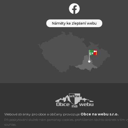
Náměty ke zlepšení webu
Webové stránky pro obce a občany provozuje
Obce na webu s.r.o.
Při poskytování služeb nám pomáhají cookies, prohlížením těchto stránek s tím v
souhlas.