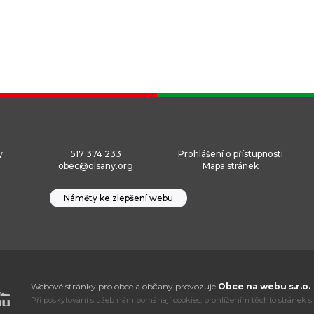
y
517 374 233
Prohlášení o přístupnosti
obec@olsany.org
Mapa stránek
Náměty ke zlepšení webu
Webové stránky pro obce a občany provozuje
Obce na webu s.r.o.
Při poskytování služeb nám pomáhají cookies, prohlížením těchto stránek s 