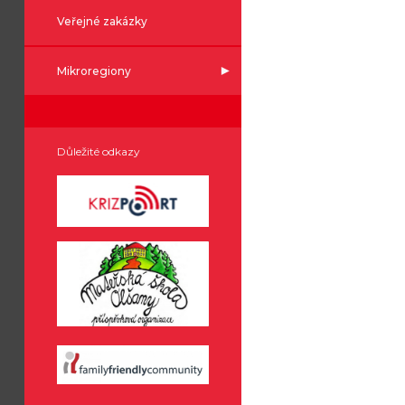
Veřejné zakázky
Mikroregiony
Důležité odkazy