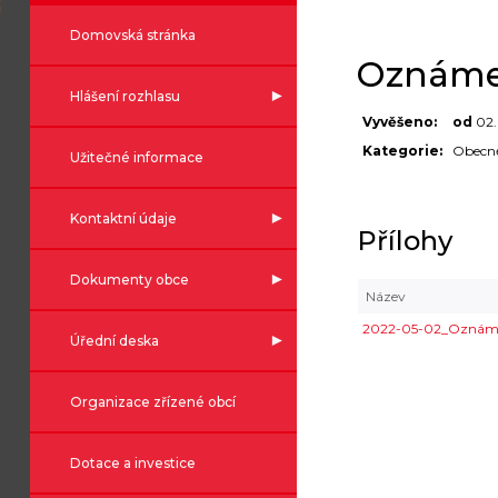
Domovská stránka
Oznámen
Hlášení rozhlasu
Vyvěšeno:
od
02
Kategorie:
Obecně
Užitečné informace
Kontaktní údaje
Přílohy
Dokumenty obce
Název
2022-05-02_Oznámen
Úřední deska
Organizace zřízené obcí
Dotace a investice