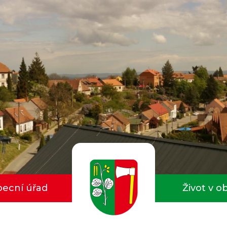
ecní úřad
Život v o