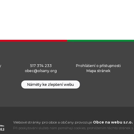
y
517 374 233
Prohlášení o přístupnosti
obec@olsany.org
Mapa stránek
Náměty ke zlepšení webu
Webové stránky pro obce a občany provozuje
Obce na webu s.r.o.
Při poskytování služeb nám pomáhají cookies, prohlížením těchto stránek s 