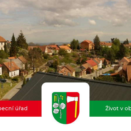
ecní úřad
Život v o