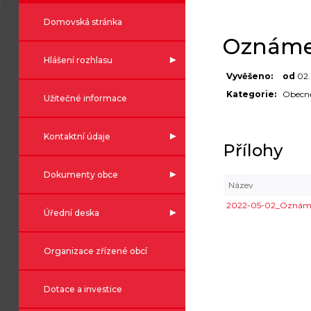
Domovská stránka
Oznámen
Hlášení rozhlasu
Vyvěšeno:
od
02
Kategorie:
Obecně
Užitečné informace
Kontaktní údaje
Přílohy
Dokumenty obce
Název
2022-05-02_Oznámen
Úřední deska
Organizace zřízené obcí
Dotace a investice