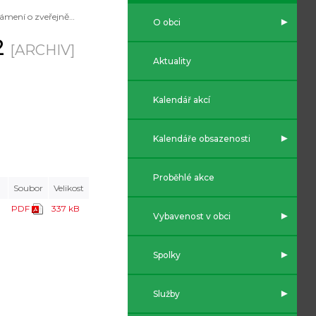
Oznámení o zveřejnění OZV č. 2/2022
O obci
2
[ARCHIV]
Aktuality
Kalendář akcí
Kalendáře obsazenosti
Proběhlé akce
Soubor
Velikost
PDF
337 kB
Vybavenost v obci
Spolky
Služby