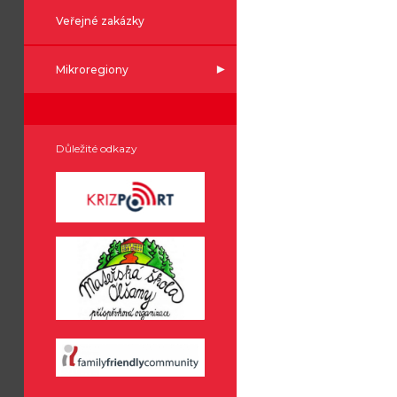
Veřejné zakázky
Mikroregiony
Důležité odkazy