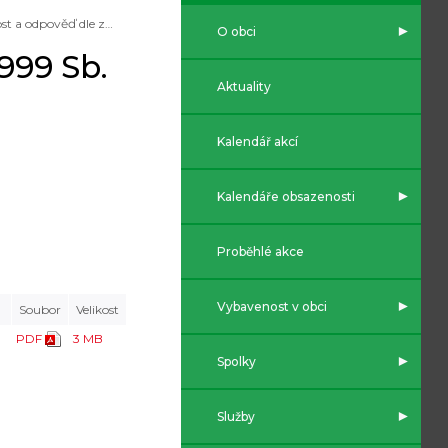
Žádost a odpověď dle zákona č. 106/1999 Sb.
O obci
999 Sb.
Aktuality
Kalendář akcí
Kalendáře obsazenosti
Proběhlé akce
Vybavenost v obci
Soubor
Velikost
PDF
3 MB
Spolky
Služby