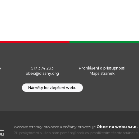
y
517 374 233
Prohlášení o přístupnosti
obec@olsany.org
Mapa stránek
Náměty ke zlepšení webu
Webové stránky pro obce a občany provozuje
Obce na webu s.r.o.
Při poskytování služeb nám pomáhají cookies, prohlížením těchto stránek s 