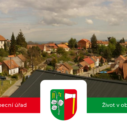
ecní úřad
Život v o