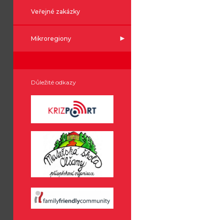
Veřejné zakázky
Mikroregiony
Důležité odkazy