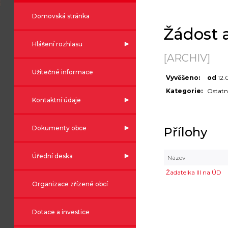
Domovská stránka
Žádost a
Hlášení rozhlasu
[ARCHIV]
Užitečné informace
Vyvěšeno:
od
12.
Kategorie:
Ostatn
Kontaktní údaje
Dokumenty obce
Přílohy
Úřední deska
Název
Žadatelka III na ÚD
Organizace zřízené obcí
Dotace a investice