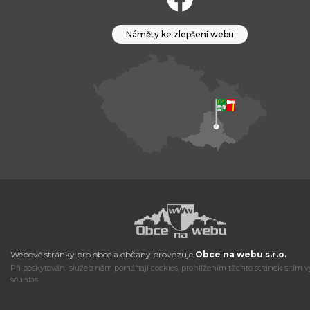
Náměty ke zlepšení webu
Webové stránky pro obce a občany provozuje
Obce na webu s.r.o.
Při poskytování služeb nám pomáhají cookies, prohlížením těchto stránek s tím v
souhlas.