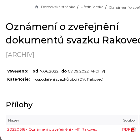
Domovská stránka
Úřední deska
Oznámení o zveřejnění
dokumentů svazku Rakove
[ARCHIV]
Vyvěšeno:
od
17.06.2022
do
07.09.2022
[ARCHIV]
Kategorie:
Hospodaření svazků obcí (DV, Rakovec)
Přílohy
Název
Soubor
20220616 - Oznámení o zveřejnění - MR Rakovec
PDF