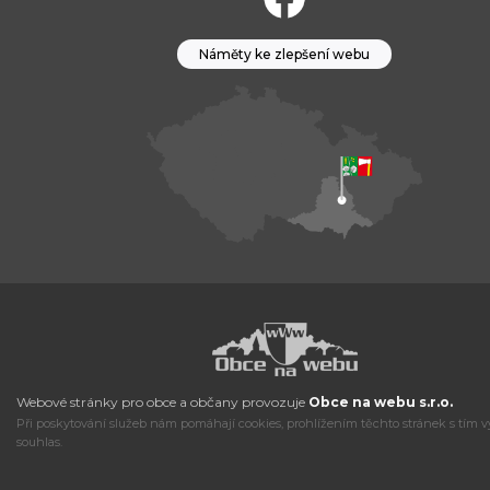
Náměty ke zlepšení webu
Webové stránky pro obce a občany provozuje
Obce na webu s.r.o.
Při poskytování služeb nám pomáhají cookies, prohlížením těchto stránek s tím v
souhlas.