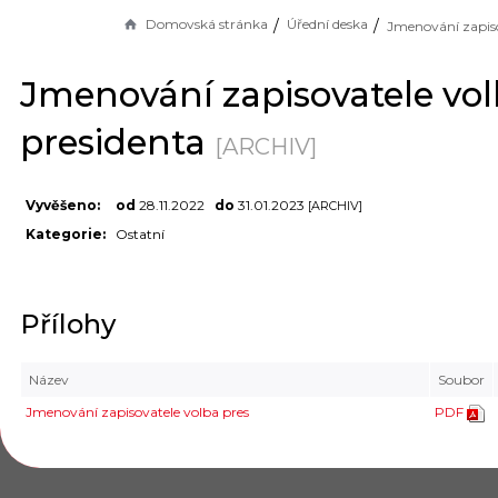
Domovská stránka
Úřední deska
Jmenování zapisovatele vol
presidenta
[ARCHIV]
Vyvěšeno:
od
28.11.2022
do
31.01.2023
[ARCHIV]
Kategorie:
Ostatní
Přílohy
Název
Soubor
Jmenování zapisovatele volba pres
PDF