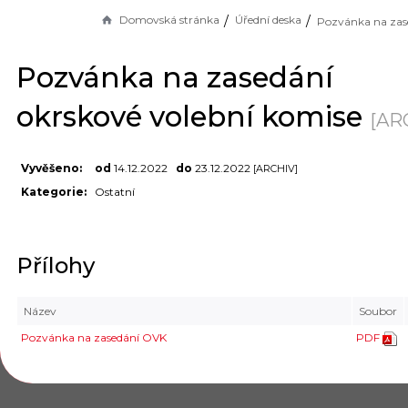
Domovská stránka
Úřední deska
Pozvánka na zasedání
okrskové volební komise
[AR
Vyvěšeno:
od
14.12.2022
do
23.12.2022
[ARCHIV]
Kategorie:
Ostatní
Přílohy
Název
Soubor
Pozvánka na zasedání OVK
PDF