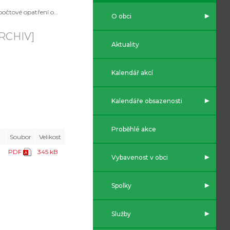
Rozpočtové opatření obce č. 1/2023
O obci
RCHIV]
Aktuality
Kalendář akcí
Kalendáře obsazenosti
Proběhlé akce
Soubor
Velikost
PDF
345 kB
Vybavenost v obci
Spolky
Služby