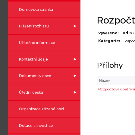
Domovská stránka
Rozpočt
Hlášení rozhlasu
Vyvěšeno:
od
20.
Kategorie:
Hospod
Užitečné informace
Kontaktní údaje
Přílohy
Dokumenty obce
Název
Rozpočtové opatření
Úřední deska
Organizace zřízené obcí
Dotace a investice