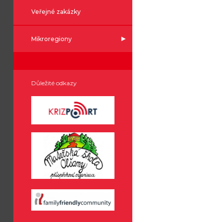
Veřejné zakázky
Mikroregiony
Důležité odkazy