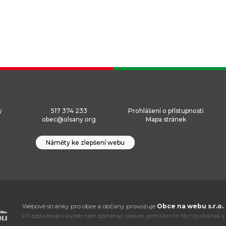
y
517 374 233
Prohlášení o přístupnosti
obec@olsany.org
Mapa stránek
Náměty ke zlepšení webu
Webové stránky pro obce a občany provozuje
Obce na webu s.r.o.
Při poskytování služeb nám pomáhají cookies, prohlížením těchto stránek s 