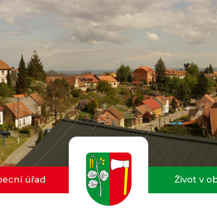
ecní úřad
Život v o